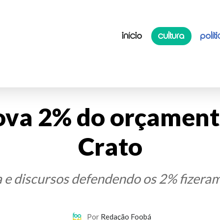
INÍCIO
CULTURA
POLÍT
ova 2% do orçamento
Crato
xa e discursos defendendo os 2% fizeram
Por
Redação Foobá