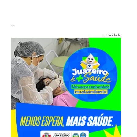
--
publicidade