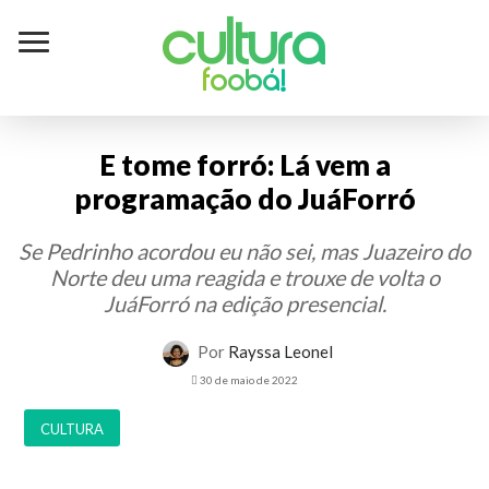
Cultura
foobá!
E tome forró: Lá vem a
programação do JuáForró
Se Pedrinho acordou eu não sei, mas Juazeiro do
Norte deu uma reagida e trouxe de volta o
JuáForró na edição presencial.
Por
Rayssa Leonel
30 de maio de 2022
CULTURA