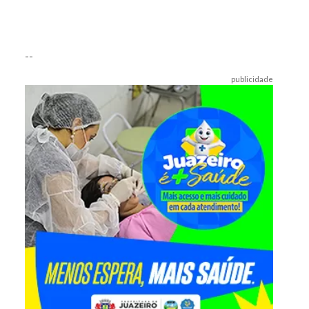
--
publicidade