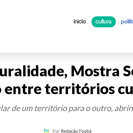
INÍCIO
CULTURA
POLÍT
ralidade, Mostra Se
 entre territórios c
lar de um território para o outro, abri
Por
Redação Foobá