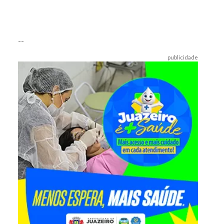
--
publicidade